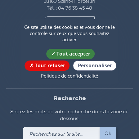
38160 Saint-Marcellin
Tél. : 04 76 38 45 48
Contactez-nous
Ce site utilise des cookies et vous donne le
contrôle sur ceux que vous souhaitez
activer
Horaires d'ouverture
Tout accepter
Suivez nous !
Tout refuser
Personnaliser
Politique de confidentialité
Recherche
Entrez les mots de votre recherche dans la zone ci-
dessous.
Recherchez
Ok
sur