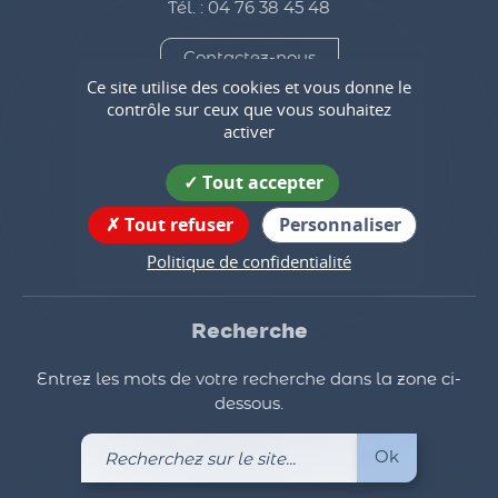
Tél. : 04 76 38 45 48
Contactez-nous
Ce site utilise des cookies et vous donne le
contrôle sur ceux que vous souhaitez
Horaires d'ouverture
activer
Suivez nous !
Tout accepter
Tout refuser
Personnaliser
Politique de confidentialité
Recherche
Entrez les mots de votre recherche dans la zone ci-
dessous.
Recherchez
Ok
sur
le