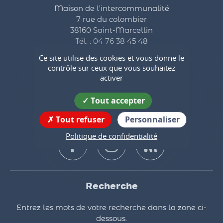
Maison de l'intercommunalité
7 rue du colombier
38160 Saint-Marcellin
Tél. : 04 76 38 45 48
Ce site utilise des cookies et vous donne le
Contactez-nous
contrôle sur ceux que vous souhaitez
activer
Horaires d'ouverture
Tout accepter
Suivez nous !
Tout refuser
Personnaliser
Politique de confidentialité
Recherche
Entrez les mots de votre recherche dans la zone ci-
dessous.