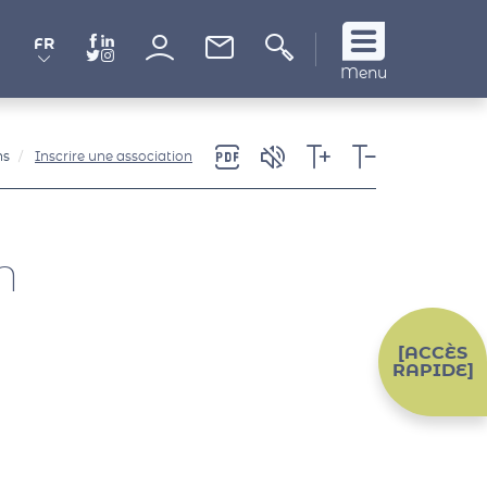
FR
Suivez
Menu
nous
!
ns
Inscrire une association
n
[ACCÈS
RAPIDE]