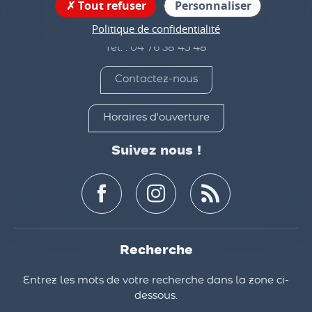
Maison de l'intercommunalité
Tout refuser
Personnaliser
7 rue du colombier
Politique de confidentialité
38160 Saint-Marcellin
Tél. : 04 76 38 45 48
Contactez-nous
Horaires d'ouverture
Suivez nous !
Recherche
Entrez les mots de votre recherche dans la zone ci-
dessous.