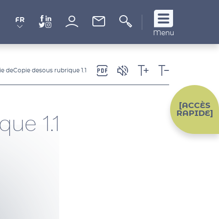
FR
Suivez
Menu
nous
!
e deCopie desous rubrique 1.1
[ACCÈS
RAPIDE]
ue 1.1