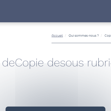
Accueil
Qui sommes-nous ?
Copi
 deCopie desous rubriq