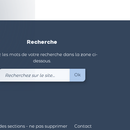
Recherche
 les mots de votre recherche dans la zone ci-
dessous.
Recherchez
Ok
sur
le
site
des sections - ne pas supprimer
Contact