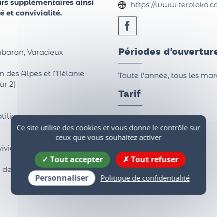
rs supplémentaires ainsi
https://www.teroloko.c
é et convivialité.
Périodes d'ouvertur
mbaran, Varacieux
din des Alpes et Mélanie
Toute l'année, tous les mar
ur 2)
Tarif
tilieu
Entrée libre.
Ce site utilise des cookies et vous donne le contrôle sur
ceux que vous souhaitez activer
vivial jusqu'à 20h
Tout accepter
Tout refuser
des chantiers d'insertion
Personnaliser
Politique de confidentialité