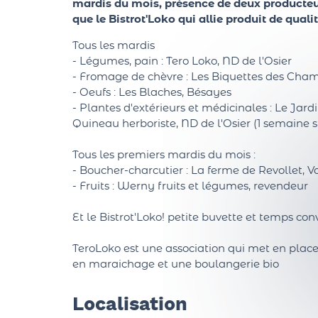
mardis du mois, présence de deux producteu
que le Bistrot'Loko qui allie produit de qualit
Tous les mardis
- Légumes, pain : Tero Loko, ND de l'Osier
- Fromage de chèvre : Les Biquettes des Cha
- Oeufs : Les Blaches, Bésayes
- Plantes d'extérieurs et médicinales : Le Jar
Quineau herboriste, ND de l'Osier (1 semaine s
Tous les premiers mardis du mois :
- Boucher-charcutier : La ferme de Revollet, Va
- Fruits : Werny fruits et légumes, revendeur
Et le Bistrot'Loko! petite buvette et temps con
TeroLoko est une association qui met en place 
en maraichage et une boulangerie bio
Localisation