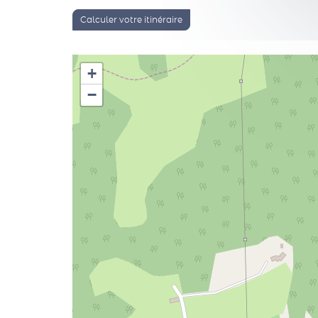
Calculer votre itinéraire
+
−