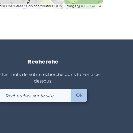
ta ©
OpenStreetMap
contributors,
ODbL
, Imagery ©
CC-BY-SA
Recherche
 les mots de votre recherche dans la zone ci-
dessous.
Recherchez
Ok
sur
le
site