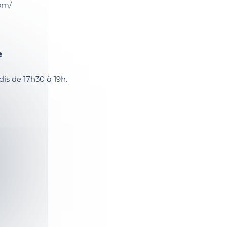
om/
e
dis de 17h30 à 19h.