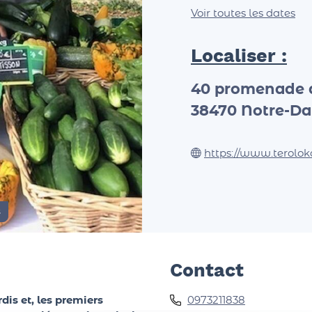
Voir toutes les dates
Localiser :
40 promenade d
38470
Notre-Da
https://www.terolok
s
Contact
is et, les premiers
0973211838