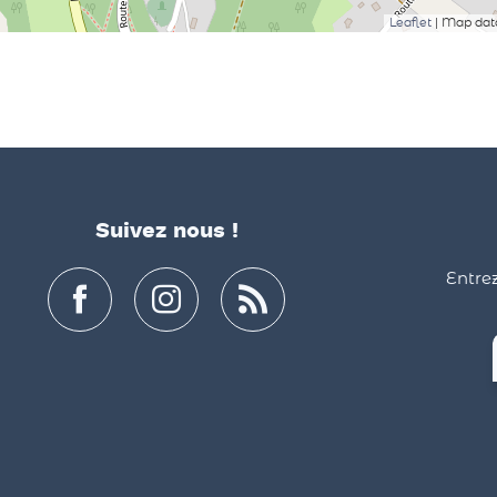
Leaflet
| Map da
Suivez nous !
Entrez