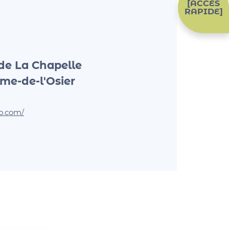
[ACCÈS
RAPIDE]
e La Chapelle
me-de-l'Osier
o.com/