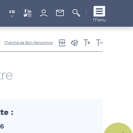
FR
Suivez
Menu
nous
!
Marché de Bon Rencontre
re
te :
26