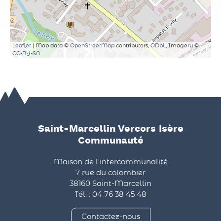
Leaflet
| Map data ©
OpenStreetMap
contributors,
ODbL
, Imagery ©
CC-BY-SA
Saint-Marcellin Vercors Isère
Communauté
Maison de l'intercommunalité
7 rue du colombier
38160 Saint-Marcellin
Tél. : 04 76 38 45 48
Contactez-nous