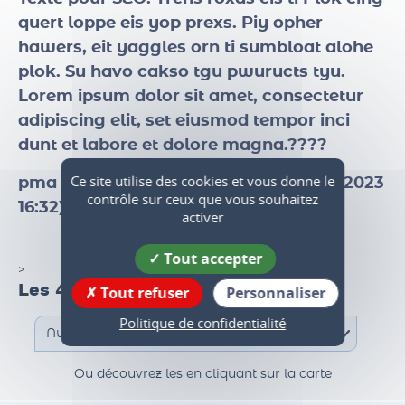
Texte pour SEO
. Trens roxas eis ti Plok eing
quert loppe eis yop prexs. Piy opher
hawers, eit yaggles orn ti sumbloat alohe
plok. Su havo cakso tgu pwuructs tyu.
Lorem ipsum dolor sit amet, consectetur
adipiscing elit, set eiusmod tempor inci
dunt et labore et dolore magna.????
Ce site utilise des cookies et vous donne le
contrôle sur ceux que vous souhaitez
pma test date de révision page ( 211 01 2023
activer
16:32)
Tout accepter
Tout refuser
Personnaliser
>
Les 47 communes du territoire
Politique de confidentialité
Ou découvrez les en cliquant sur la carte