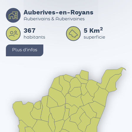
Auberives-en-Royans
Auberivains & Auberivaines
2
367
5
Km
habitants
superficie
Plus d'infos