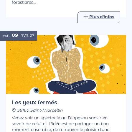
beaux jours, avec des lectures printanières,
forestières…
Plus d'infos
09
ven.
AVR.
27
Les yeux fermés
38160 Saint-Marcellin
Venez voir un spectacle au Diapason sans rien