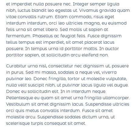
Sed sed interdum sapien. In velit risus, tincidunt nec
mollis nec, sollicitudin sit amet velit. Ut maximus nisl nibh,
et imperdiet nulla posuere nec. Integer semper ligula
nibh, luctus blandit leo egestas ut. Vivamus gravida quam
vitae convallis rutrum. Etiam commodo, risus eget
interdum interdum, orci leo ultricies magna, eu euismod
felis urna sit amet libero. Sed mollis ut sapien at
fermentum. Phasellus ac feugiat felis. Fusce dignissim
tellus tempus est imperdiet, sit amet placerat lacus
posuere. In tempus urna id porttitor mattis. In auctor
porttitor sapien, at sollicitudin arcu eleifend non.
Curabitur urna nisl, consectetur nec dignissim ut, posuere
in purus. Sed mi massa, sodales a neque vel, viverra
pulvinar leo. Donec fringilla, tortor ut molestie vulputate,
nulla velit suscipit nibh, ut pulvinar lacus ligula vel augue.
Donec eu sollicitudin elit. In in interdum neque.
Pellentesque eu quam sit amet urna fringilla ullamcorper.
Vestibulum sit amet dignissim lacus. Suspendisse ultricies
orci quis metus convallis interdum. Fusce sit amet
molestie arcu. Suspendisse sodales dictum urna, ut
scelerisque turpis consequat sit amet.