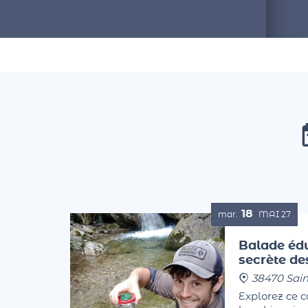
18
mar.
MAI
27
Balade édu
secrète d
38470 Sain
Explorez ce 