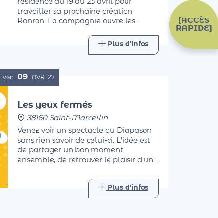
résidence du 19 au 23 avril pour
travailler sa prochaine création
[ACCÈS
Ronron. La compagnie ouvre les
RAPIDE]
portes de sa résidence pour vous
permettre de les observer pendant
Plus d'infos
leur travail, avant d'échanger avec
eux autour d'un verre.
09
ven.
AVR.
27
Les yeux fermés
38160 Saint-Marcellin
Venez voir un spectacle au Diapason
sans rien savoir de celui-ci. L'idée est
de partager un bon moment
ensemble, de retrouver le plaisir d'une
sortie.
Plus d'infos