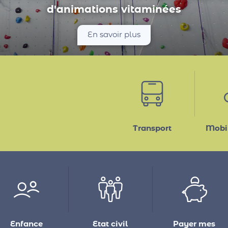
entaire, conférence : les animations de 
les médiathèques intercommunales...
En savoir plus
Transport
Mobil
Enfance
Etat civil
Payer mes