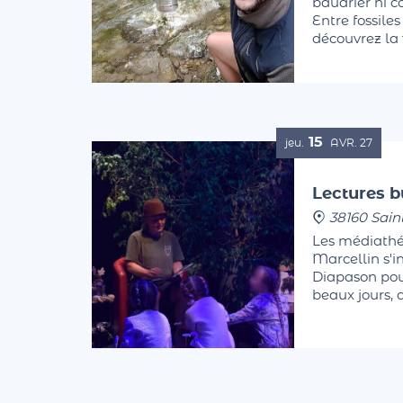
baudrier ni 
Entre fossiles
découvrez la f
Finissez les 
sortie sensori
15
jeu.
AVR.
27
Lectures b
38160 Sain
Les médiathé
Marcellin s'i
Diapason pour
beaux jours, 
printanières, 