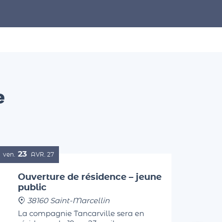
e
23
ven.
AVR.
27
Ouverture de résidence – jeune
public
38160 Saint-Marcellin
La compagnie Tancarville sera en