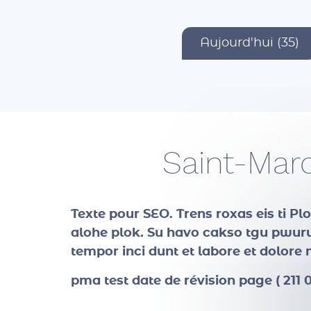
Aujourd'hui (35)
Saint-Mar
Texte pour SEO
. Trens roxas eis ti P
alohe plok. Su havo cakso tgu pwuruc
tempor inci dunt et labore et dolor
pma test date de révision page ( 211 0