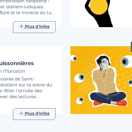
combinaison néoprène !
 et ateliers ludiques,
lore et le miracle du tuf.
pieds dans l'eau. Une
elle accessible à tous.
Plus d'infos
uissonnières
t-Marcellin
caires de Saint-
nstallent sur la scène du
 fêter l'arrivée des
avec des lectures
forestières…
Plus d'infos