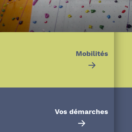
Ateliers philo, docum
Mobilités
Vos démarches