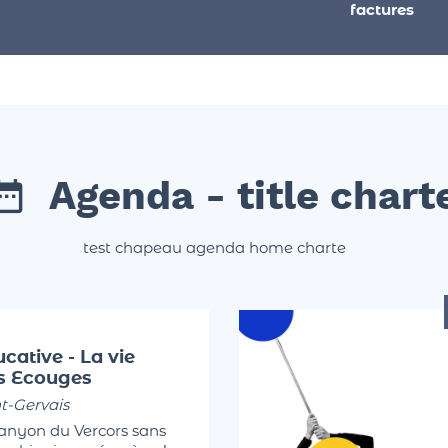
factures
Agenda - title chart
test chapeau agenda home charte
cative - La vie
es Ecouges
t-Gervais
canyon du Vercors sans