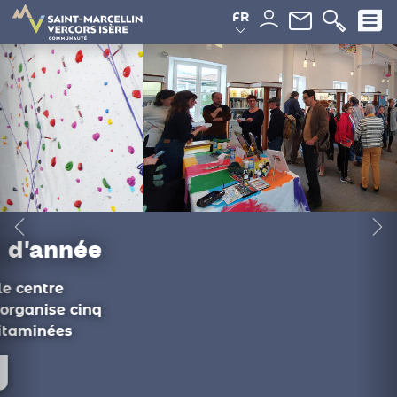
Panneau de gestion des cookies
FR
Du côté des
médiathèques
Ateliers philo, documentaire, conférence :
les animations de novembre proposées
par les médiathèques intercommunales...