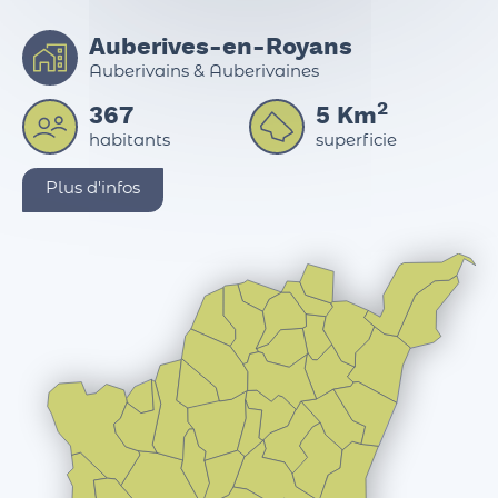
Auberives-en-Royans
Auberivains & Auberivaines
2
367
5
Km
habitants
superficie
Plus d'infos