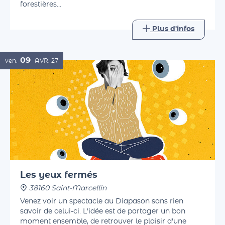
beaux jours, avec des lectures printanières,
forestières…
Plus d'infos
09
ven.
AVR.
27
Les yeux fermés
38160 Saint-Marcellin
Venez voir un spectacle au Diapason sans rien