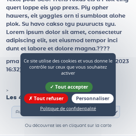
Texte pour SEO
. Trens roxas eis ti Plok eing
quert loppe eis yop prexs. Piy opher
hawers, eit yaggles orn ti sumbloat alohe
plok. Su havo cakso tgu pwuructs tyu.
Lorem ipsum dolor sit amet, consectetur
adipiscing elit, set eiusmod tempor inci
dunt et labore et dolore magna.????
Ce site utilise des cookies et vous donne le
contrôle sur ceux que vous souhaitez
pma test date de révision page ( 211 01 2023
activer
16:32)
Tout accepter
Tout refuser
Personnaliser
>
Les 47 communes du territoire
Politique de confidentialité
Ou découvrez les en cliquant sur la carte