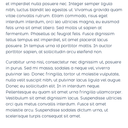
Sed sed interdum sapien. In velit risus, tincidunt nec
mollis nec, sollicitudin sit amet velit. Ut maximus nisl nibh,
et imperdiet nulla posuere nec. Integer semper ligula
nibh, luctus blandit leo egestas ut. Vivamus gravida quam
vitae convallis rutrum. Etiam commodo, risus eget
interdum interdum, orci leo ultricies magna, eu euismod
felis urna sit amet libero. Sed mollis ut sapien at
fermentum. Phasellus ac feugiat felis. Fusce dignissim
tellus tempus est imperdiet, sit amet placerat lacus
posuere. In tempus urna id porttitor mattis. In auctor
porttitor sapien, at sollicitudin arcu eleifend non.
Curabitur urna nisl, consectetur nec dignissim ut, posuere
in purus. Sed mi massa, sodales a neque vel, viverra
pulvinar leo. Donec fringilla, tortor ut molestie vulputate,
nulla velit suscipit nibh, ut pulvinar lacus ligula vel augue.
Donec eu sollicitudin elit. In in interdum neque.
Pellentesque eu quam sit amet urna fringilla ullamcorper.
Vestibulum sit amet dignissim lacus. Suspendisse ultricies
orci quis metus convallis interdum. Fusce sit amet
molestie arcu. Suspendisse sodales dictum urna, ut
scelerisque turpis consequat sit amet.