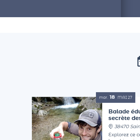
18
mar.
MAI
27
Balade édu
secrète d
38470 Sain
Explorez ce 