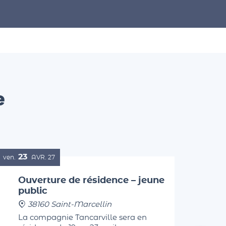
e
23
ven.
AVR.
27
Ouverture de résidence – jeune
public
38160 Saint-Marcellin
La compagnie Tancarville sera en