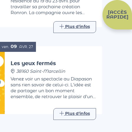
résidence du 19 au 23 avril pour
travailler sa prochaine création
[ACCÈS
Ronron. La compagnie ouvre les
RAPIDE]
portes de sa résidence pour vous
permettre de les observer pendant
Plus d'infos
leur travail, avant d'échanger avec
eux autour d'un verre.
09
ven.
AVR.
27
Les yeux fermés
38160 Saint-Marcellin
Venez voir un spectacle au Diapason
sans rien savoir de celui-ci. L'idée est
de partager un bon moment
ensemble, de retrouver le plaisir d'une
sortie.
Plus d'infos