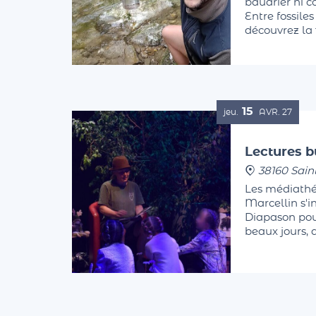
baudrier ni 
Entre fossiles
découvrez la f
Finissez les 
sortie sensori
15
jeu.
AVR.
27
Lectures b
38160 Sain
Les médiathé
Marcellin s'i
Diapason pour
beaux jours, 
printanières, 