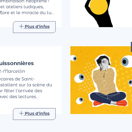
combinaison néoprène !
 et ateliers ludiques,
lore et le miracle du tuf.
pieds dans l'eau. Une
elle accessible à tous.
Plus d'infos
uissonnières
t-Marcellin
caires de Saint-
nstallent sur la scène du
 fêter l'arrivée des
avec des lectures
forestières…
Plus d'infos