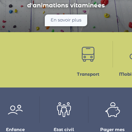
entaire, conférence : les animations de 
les médiathèques intercommunales...
En savoir plus
Transport
Mobil
Enfance
Etat civil
Payer mes