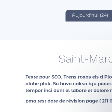
Aujourd'hui (24)
Saint-Mar
Texte pour SEO
. Trens roxas eis ti P
alohe plok. Su havo cakso tgu pwuruc
tempor inci dunt et labore et dolor
pma test date de révision page ( 211 0