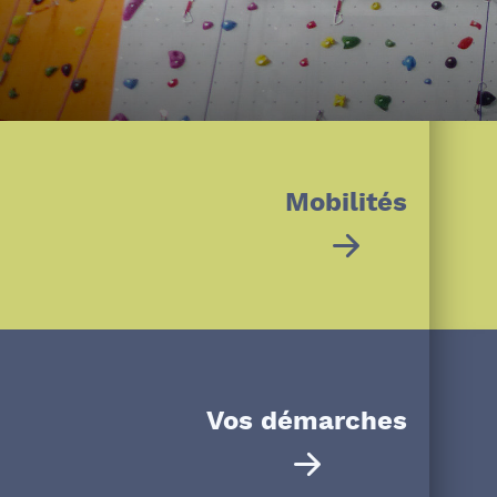
Ateliers philo, docum
Mobilités
Vos démarches