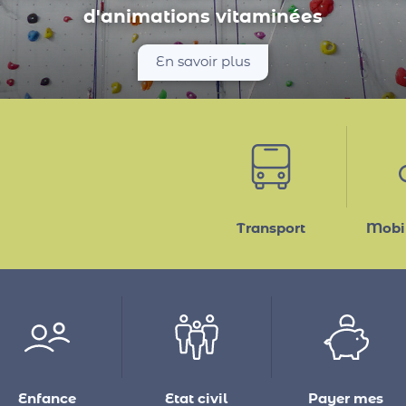
les médiathèques intercommunales...
En savoir plus
Transport
Mobil
Enfance
Etat civil
Payer mes