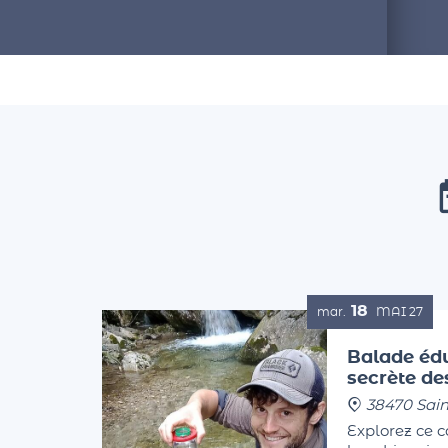
18
mar.
MAI
27
Balade édu
secrète d
38470 Sain
Explorez ce 