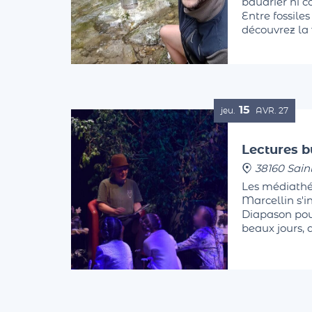
baudrier ni 
Entre fossiles
découvrez la f
Finissez les 
sortie sensori
15
jeu.
AVR.
27
Lectures b
38160 Sain
Les médiathé
Marcellin s'i
Diapason pour
beaux jours, 
printanières, 