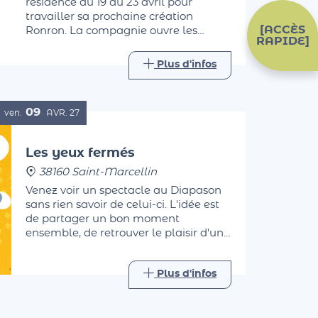
résidence du 19 au 23 avril pour
travailler sa prochaine création
[ACCÈS
Ronron. La compagnie ouvre les
RAPIDE]
portes de sa résidence pour vous
permettre de les observer pendant
Plus d'infos
leur travail, avant d'échanger avec
eux autour d'un verre.
09
ven.
AVR.
27
Les yeux fermés
38160 Saint-Marcellin
Venez voir un spectacle au Diapason
sans rien savoir de celui-ci. L'idée est
de partager un bon moment
ensemble, de retrouver le plaisir d'une
sortie.
Plus d'infos