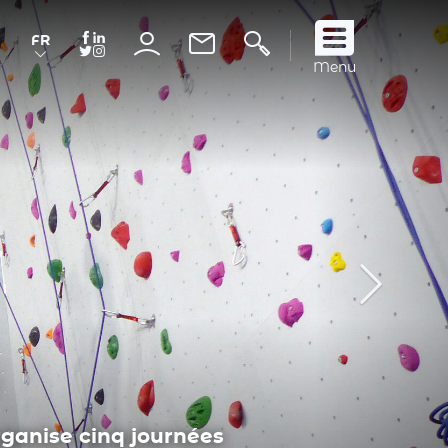
FR
Suivez
Menu
nous
!
novembre proposées par