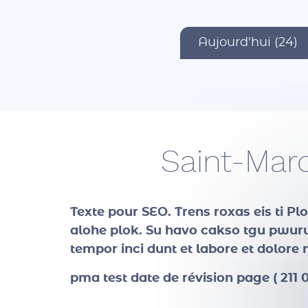
Aujourd'hui (24)
Saint-Mar
Texte pour SEO
. Trens roxas eis ti P
alohe plok. Su havo cakso tgu pwuruc
tempor inci dunt et labore et dolor
pma test date de révision page ( 211 0