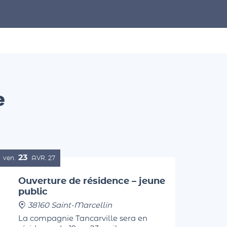
e
23
ven.
AVR.
27
Ouverture de résidence – jeune
public
38160 Saint-Marcellin
La compagnie Tancarville sera en