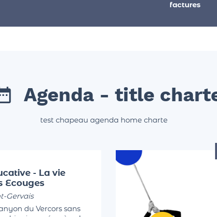
factures
Agenda - title chart
test chapeau agenda home charte
cative - La vie
es Ecouges
t-Gervais
canyon du Vercors sans