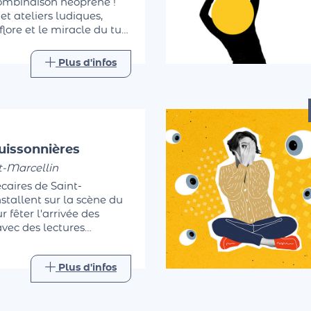
combinaison néoprène !
 et ateliers ludiques,
lore et le miracle du tuf.
pieds dans l'eau. Une
elle accessible à tous.
Plus d'infos
uissonnières
t-Marcellin
caires de Saint-
nstallent sur la scène du
 fêter l'arrivée des
avec des lectures
forestières…
Plus d'infos