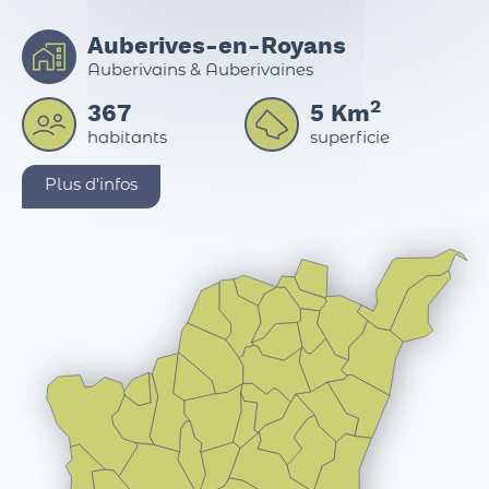
Auberives-en-Royans
Auberivains & Auberivaines
2
367
5
Km
habitants
superficie
Plus d'infos