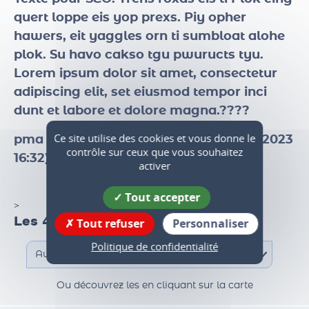
Texte pour SEO
. Trens roxas eis ti Plok eing
quert loppe eis yop prexs. Piy opher
hawers, eit yaggles orn ti sumbloat alohe
plok. Su havo cakso tgu pwuructs tyu.
Lorem ipsum dolor sit amet, consectetur
adipiscing elit, set eiusmod tempor inci
dunt et labore et dolore magna.????
Ce site utilise des cookies et vous donne le
contrôle sur ceux que vous souhaitez
pma test date de révision page ( 211 01 2023
activer
16:32)
Tout accepter
Tout refuser
Personnaliser
>
Les 47 communes du territoire
Politique de confidentialité
Ou découvrez les en cliquant sur la carte