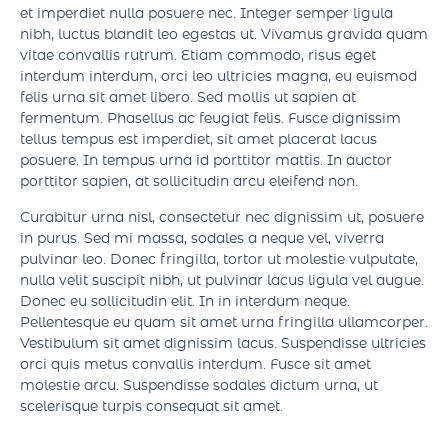
Sed sed interdum sapien. In velit risus, tincidunt nec
mollis nec, sollicitudin sit amet velit. Ut maximus nisl nibh,
et imperdiet nulla posuere nec. Integer semper ligula
nibh, luctus blandit leo egestas ut. Vivamus gravida quam
vitae convallis rutrum. Etiam commodo, risus eget
interdum interdum, orci leo ultricies magna, eu euismod
felis urna sit amet libero. Sed mollis ut sapien at
fermentum. Phasellus ac feugiat felis. Fusce dignissim
tellus tempus est imperdiet, sit amet placerat lacus
posuere. In tempus urna id porttitor mattis. In auctor
porttitor sapien, at sollicitudin arcu eleifend non.
Curabitur urna nisl, consectetur nec dignissim ut, posuere
in purus. Sed mi massa, sodales a neque vel, viverra
pulvinar leo. Donec fringilla, tortor ut molestie vulputate,
nulla velit suscipit nibh, ut pulvinar lacus ligula vel augue.
Donec eu sollicitudin elit. In in interdum neque.
Pellentesque eu quam sit amet urna fringilla ullamcorper.
Vestibulum sit amet dignissim lacus. Suspendisse ultricies
orci quis metus convallis interdum. Fusce sit amet
molestie arcu. Suspendisse sodales dictum urna, ut
scelerisque turpis consequat sit amet.