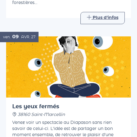
beaux jours, avec des lectures printanières,
forestières…
Plus d'infos
09
ven.
AVR.
27
Les yeux fermés
38160 Saint-Marcellin
Venez voir un spectacle au Diapason sans rien