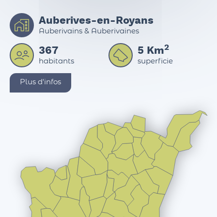
Auberives-en-Royans
Auberivains & Auberivaines
2
367
5
Km
habitants
superficie
Plus d'infos