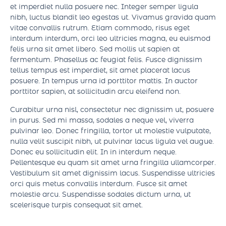
Sed sed interdum sapien. In velit risus, tincidunt nec
mollis nec, sollicitudin sit amet velit. Ut maximus nisl nibh,
et imperdiet nulla posuere nec. Integer semper ligula
nibh, luctus blandit leo egestas ut. Vivamus gravida quam
vitae convallis rutrum. Etiam commodo, risus eget
interdum interdum, orci leo ultricies magna, eu euismod
felis urna sit amet libero. Sed mollis ut sapien at
fermentum. Phasellus ac feugiat felis. Fusce dignissim
tellus tempus est imperdiet, sit amet placerat lacus
posuere. In tempus urna id porttitor mattis. In auctor
porttitor sapien, at sollicitudin arcu eleifend non.
Curabitur urna nisl, consectetur nec dignissim ut, posuere
in purus. Sed mi massa, sodales a neque vel, viverra
pulvinar leo. Donec fringilla, tortor ut molestie vulputate,
nulla velit suscipit nibh, ut pulvinar lacus ligula vel augue.
Donec eu sollicitudin elit. In in interdum neque.
Pellentesque eu quam sit amet urna fringilla ullamcorper.
Vestibulum sit amet dignissim lacus. Suspendisse ultricies
orci quis metus convallis interdum. Fusce sit amet
molestie arcu. Suspendisse sodales dictum urna, ut
scelerisque turpis consequat sit amet.