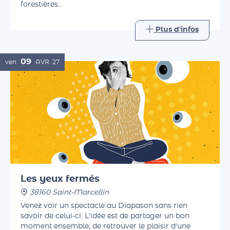
beaux jours, avec des lectures printanières,
forestières…
Plus d'infos
09
ven.
AVR.
27
Les yeux fermés
38160 Saint-Marcellin
Venez voir un spectacle au Diapason sans rien