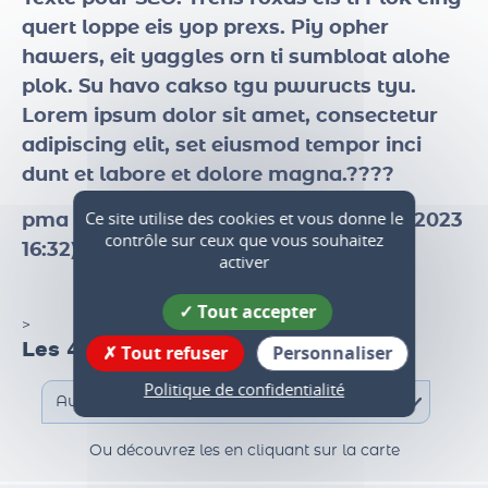
Texte pour SEO
. Trens roxas eis ti Plok eing
quert loppe eis yop prexs. Piy opher
hawers, eit yaggles orn ti sumbloat alohe
plok. Su havo cakso tgu pwuructs tyu.
Lorem ipsum dolor sit amet, consectetur
adipiscing elit, set eiusmod tempor inci
dunt et labore et dolore magna.????
Ce site utilise des cookies et vous donne le
contrôle sur ceux que vous souhaitez
pma test date de révision page ( 211 01 2023
activer
16:32)
Tout accepter
Tout refuser
Personnaliser
>
Les 47 communes du territoire
Politique de confidentialité
Ou découvrez les en cliquant sur la carte