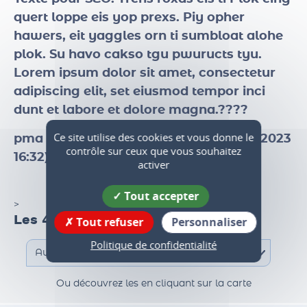
Texte pour SEO
. Trens roxas eis ti Plok eing
quert loppe eis yop prexs. Piy opher
hawers, eit yaggles orn ti sumbloat alohe
plok. Su havo cakso tgu pwuructs tyu.
Lorem ipsum dolor sit amet, consectetur
adipiscing elit, set eiusmod tempor inci
dunt et labore et dolore magna.????
Ce site utilise des cookies et vous donne le
contrôle sur ceux que vous souhaitez
pma test date de révision page ( 211 01 2023
activer
16:32)
Tout accepter
Tout refuser
Personnaliser
>
Les 47 communes du territoire
Politique de confidentialité
Ou découvrez les en cliquant sur la carte