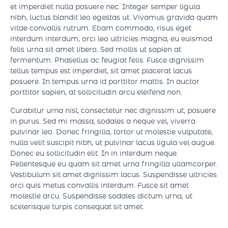
Sed sed interdum sapien. In velit risus, tincidunt nec
mollis nec, sollicitudin sit amet velit. Ut maximus nisl nibh,
et imperdiet nulla posuere nec. Integer semper ligula
nibh, luctus blandit leo egestas ut. Vivamus gravida quam
vitae convallis rutrum. Etiam commodo, risus eget
interdum interdum, orci leo ultricies magna, eu euismod
felis urna sit amet libero. Sed mollis ut sapien at
fermentum. Phasellus ac feugiat felis. Fusce dignissim
tellus tempus est imperdiet, sit amet placerat lacus
posuere. In tempus urna id porttitor mattis. In auctor
porttitor sapien, at sollicitudin arcu eleifend non.
Curabitur urna nisl, consectetur nec dignissim ut, posuere
in purus. Sed mi massa, sodales a neque vel, viverra
pulvinar leo. Donec fringilla, tortor ut molestie vulputate,
nulla velit suscipit nibh, ut pulvinar lacus ligula vel augue.
Donec eu sollicitudin elit. In in interdum neque.
Pellentesque eu quam sit amet urna fringilla ullamcorper.
Vestibulum sit amet dignissim lacus. Suspendisse ultricies
orci quis metus convallis interdum. Fusce sit amet
molestie arcu. Suspendisse sodales dictum urna, ut
scelerisque turpis consequat sit amet.