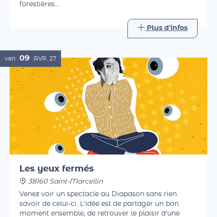
beaux jours, avec des lectures printanières,
forestières…
Plus d'infos
09
ven.
AVR.
27
Les yeux fermés
38160 Saint-Marcellin
Venez voir un spectacle au Diapason sans rien