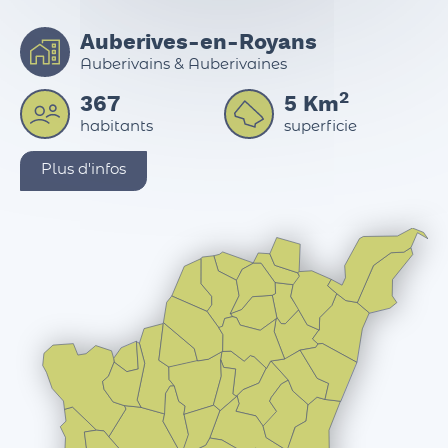
Auberives-en-Royans
Auberivains & Auberivaines
2
367
5
Km
habitants
superficie
Plus d'infos