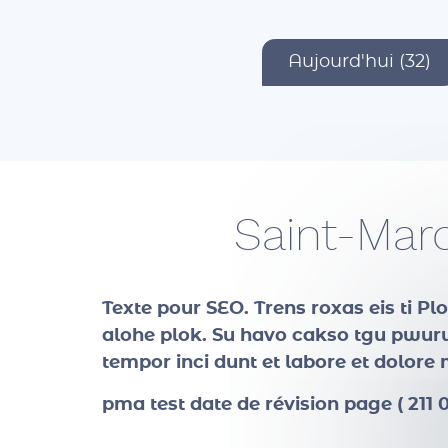
Aujourd'hui (32)
Saint-Mar
Texte pour SEO
. Trens roxas eis ti P
alohe plok. Su havo cakso tgu pwuruc
tempor inci dunt et labore et dolor
pma test date de révision page ( 211 0