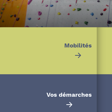
Ateliers philo, docum
Mobilités
Vos démarches