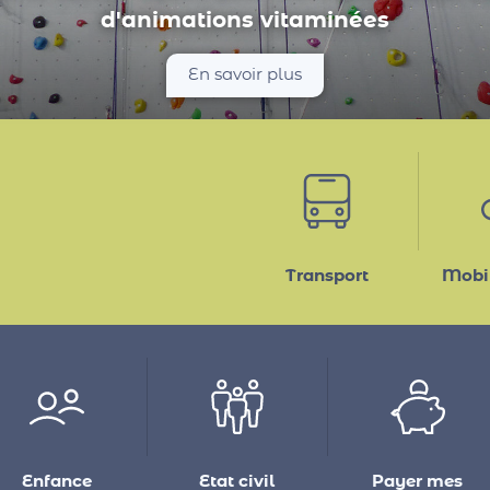
entaire, conférence : les animations de 
les médiathèques intercommunales...
En savoir plus
Transport
Mobil
Enfance
Etat civil
Payer mes