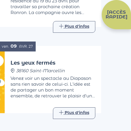
résidence du 19 au 23 avril pour
travailler sa prochaine création
[ACCÈS
Ronron. La compagnie ouvre les
RAPIDE]
portes de sa résidence pour vous
permettre de les observer pendant
Plus d'infos
leur travail, avant d'échanger avec
eux autour d'un verre.
09
ven.
AVR.
27
Les yeux fermés
38160 Saint-Marcellin
Venez voir un spectacle au Diapason
sans rien savoir de celui-ci. L'idée est
de partager un bon moment
ensemble, de retrouver le plaisir d'une
sortie.
Plus d'infos