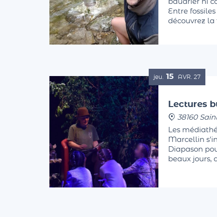
baudrier ni 
Entre fossiles
découvrez la f
Finissez les 
sortie sensori
15
jeu.
AVR.
27
Lectures b
38160 Sain
Les médiathé
Marcellin s'i
Diapason pour
beaux jours, 
printanières, 