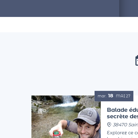
18
mar.
MAI
27
Balade édu
secrète d
38470 Sain
Explorez ce 