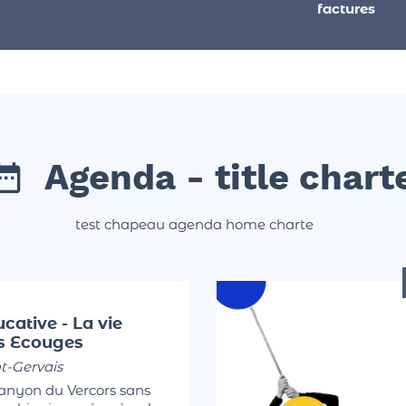
factures
Agenda - title chart
test chapeau agenda home charte
cative - La vie
es Ecouges
t-Gervais
canyon du Vercors sans