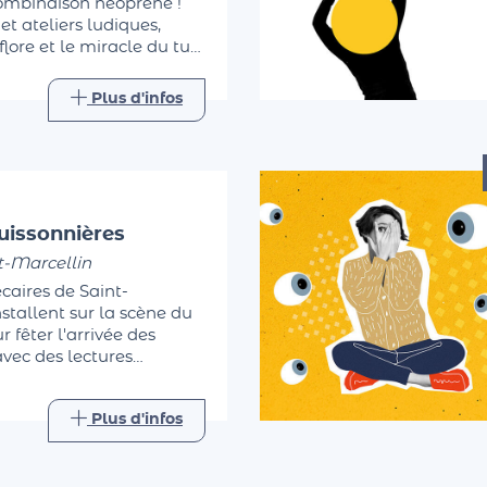
combinaison néoprène !
 et ateliers ludiques,
lore et le miracle du tuf.
pieds dans l'eau. Une
elle accessible à tous.
Plus d'infos
uissonnières
t-Marcellin
caires de Saint-
nstallent sur la scène du
 fêter l'arrivée des
avec des lectures
forestières…
Plus d'infos