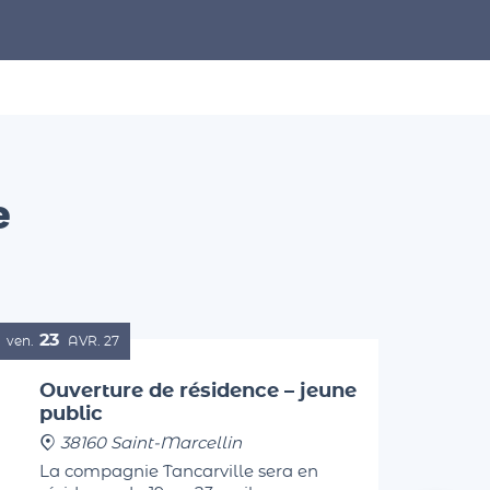
e
23
ven.
AVR.
27
Ouverture de résidence – jeune
public
38160 Saint-Marcellin
La compagnie Tancarville sera en