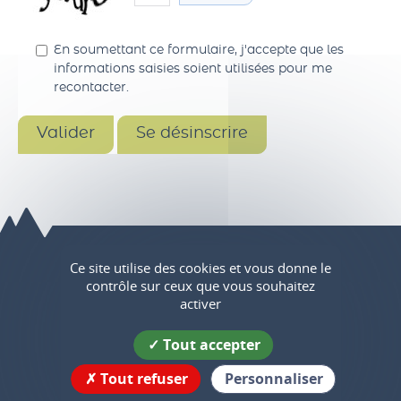
En soumettant ce formulaire, j'accepte que les
informations saisies soient utilisées pour me
recontacter.
Ce site utilise des cookies et vous donne le
Saint-Marcellin Vercors Isère
contrôle sur ceux que vous souhaitez
activer
Communauté
Tout accepter
Maison de l'intercommunalité
7 rue du colombier
Tout refuser
Personnaliser
38160 Saint-Marcellin