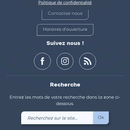
Tél. : 04 76 38 45 48
Politique de confidentialité
Contactez-nous
Horaires d'ouverture
Suivez nous !
Recherche
Entrez les mots de votre recherche dans la zone ci-
dessous.
Recherchez
Ok
sur
le