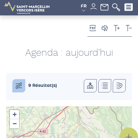
Panneau de gestion des cookies
FR
Agenda
: aujourd'hui
9 Résultat(s)
+
−